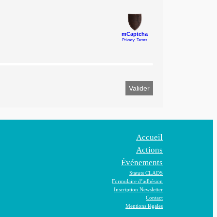
u
e
Accueil
Actions
Événements
Statuts CLADS
Formulaire d’adhésion
Inscription Newsletter
Contact
Mentions légales